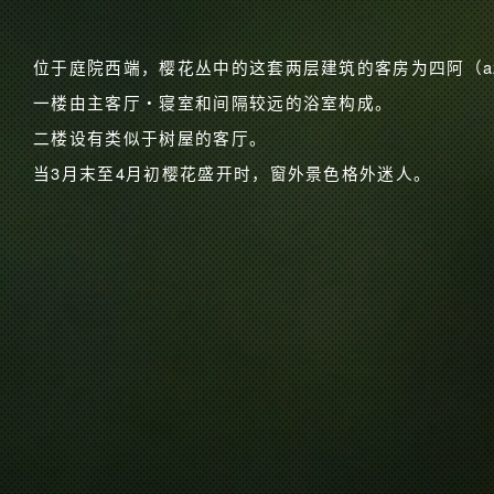
位于庭院西端，樱花丛中的这套两层建筑的客房为四阿（az
一楼由主客厅・寝室和间隔较远的浴室构成。
二楼设有类似于树屋的客厅。
当3月末至4月初樱花盛开时，窗外景色格外迷人。