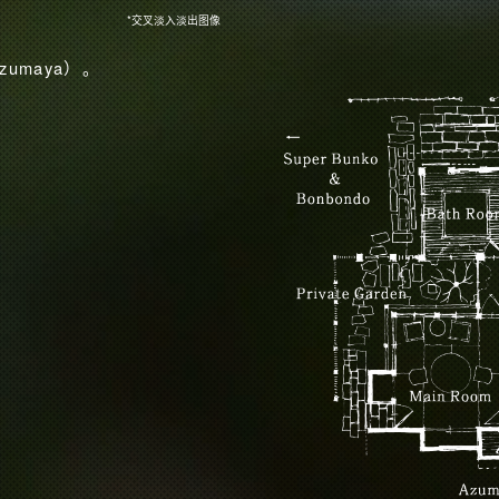
*交叉淡入淡出图像
umaya）。