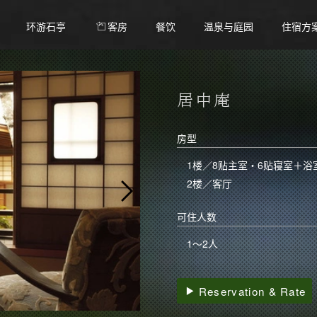
环游石亭
客房
餐饮
温泉与庭园
住宿方
居中庵
房型
1楼／8贴主室・6贴寝室＋浴
2楼／
客厅
可住人数
1～2人
Reservation & Rate