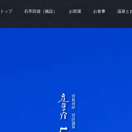
トップ
石亭回遊（施設）
お部屋
お食事
温泉と