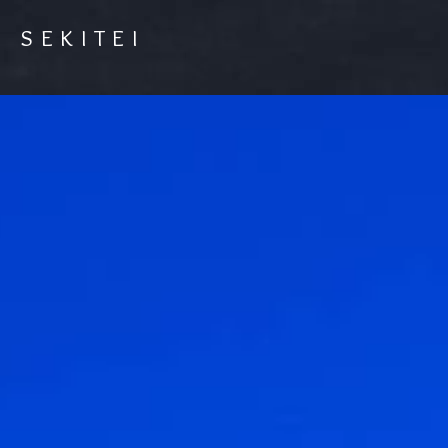
S E K I T E I